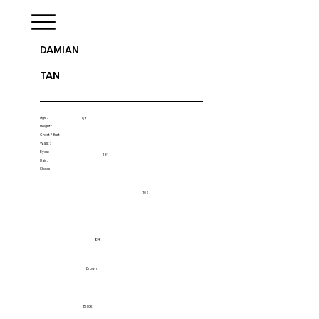
DAMIAN
TAN
Age :
57
Height :
Chest / Bust :
Waist :
Eyes :
181
Hair :
Shoes :
102
84
Brown
Black